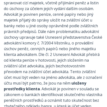
spravovat cizí majetek, včetně přijímání peněz a listin
do úschovy za účelem jejich vydání dalším osobám.
Advokát je povinen peníze, cenné papíry nebo jiný
majetek přijatý do správy uložit na zvláštní účet u
banky nebo u jiné osoby oprávněné podle zvláštních
právních předpisů. Dále nám problematiku advokátní
úschovy upravuje také Usnesení představenstva České
advokátní komory č. 7/2004 Věstníku, o provádění
úschov peněz, cenných papírů nebo jiného majetku
klienta advokátem. Dle čl. 2 Usnesení Advokát přebírá
od klienta peníze v hotovosti, jejich složením na
zvláštní účet advokáta, jejich bezhotovostním
převodem na zvláštní účet advokáta. Tento zvláštní
účet musí být veden na jméno advokáta, ale z označení
účtu musí být patrno, že jsou na něm
uloženy
prostředky klienta
. Advokát je povinen v souladu se
zákonem o bankách identifikovat skutečného vlastníka
peněžních prostředků a oznámit tuto skutečnost bez
zbytečného odkladu bance, u které je účet veden.