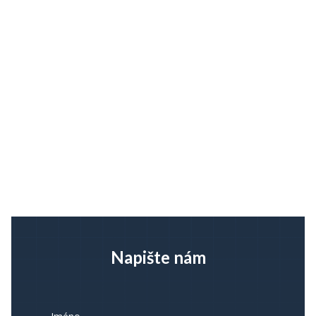
Povinnost vlastníka mít stavební dokumentaci
aneb proč si projekt k domu schovat
Stavební dokumentace a odpovědnost za její existenci. Co
dělat, když nic nemám? A co vlastně všechno musím mít?
Celý článek...
Napište nám