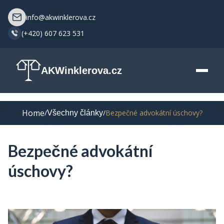
info@akwinklerova.cz
(+420) 607 623 531
AKWinklerova.cz
Home
/
/
Bezpečné advokátní úschovy?
Všechny články
Bezpečné advokátní
úschovy?