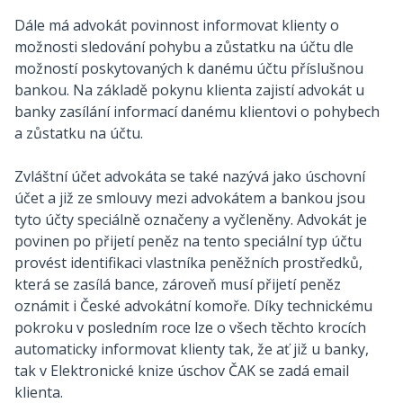
Dále má advokát povinnost informovat klienty o
možnosti sledování pohybu a zůstatku na účtu dle
možností poskytovaných k danému účtu příslušnou
bankou. Na základě pokynu klienta zajistí advokát u
banky zasílání informací danému klientovi o pohybech
a zůstatku na účtu.
Zvláštní účet advokáta se také nazývá jako úschovní
účet a již ze smlouvy mezi advokátem a bankou jsou
tyto účty speciálně označeny a vyčleněny. Advokát je
povinen po přijetí peněz na tento speciální typ účtu
provést identifikaci vlastníka peněžních prostředků,
která se zasílá bance, zároveň musí přijetí peněz
oznámit i České advokátní komoře. Díky technickému
pokroku v posledním roce lze o všech těchto krocích
automaticky informovat klienty tak, že ať již u banky,
tak v Elektronické knize úschov ČAK se zadá email
klienta.