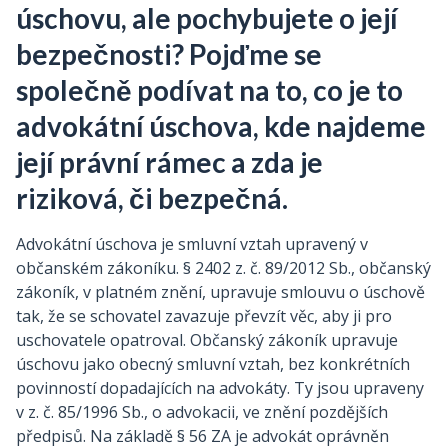
úschovu, ale pochybujete o její
bezpečnosti? Pojďme se
společně podívat na to, co je to
advokátní úschova, kde najdeme
její právní rámec a zda je
riziková, či bezpečná.
Advokátní úschova je smluvní vztah upravený v
občanském zákoníku. § 2402 z. č. 89/2012 Sb., občanský
zákoník, v platném znění, upravuje smlouvu o úschově
tak, že se schovatel zavazuje převzít věc, aby ji pro
uschovatele opatroval. Občanský zákoník upravuje
úschovu jako obecný smluvní vztah, bez konkrétních
povinností dopadajících na advokáty. Ty jsou upraveny
v z. č. 85/1996 Sb., o advokacii, ve znění pozdějších
předpisů. Na základě § 56 ZA je advokát oprávněn